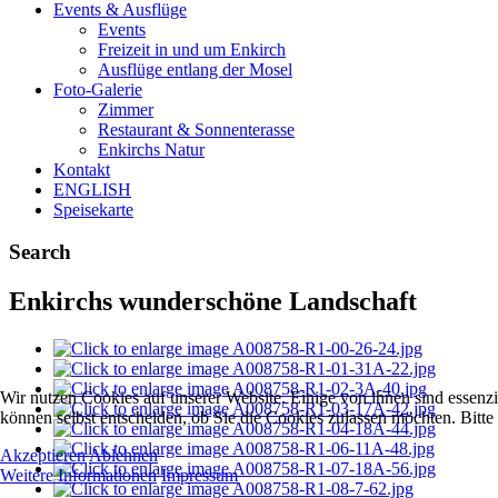
Events & Ausflüge
Events
Freizeit in und um Enkirch
Ausflüge entlang der Mosel
Foto-Galerie
Zimmer
Restaurant & Sonnenterasse
Enkirchs Natur
Kontakt
ENGLISH
Speisekarte
Search
Enkirchs wunderschöne Landschaft
Wir nutzen Cookies auf unserer Website. Einige von ihnen sind essenzi
können selbst entscheiden, ob Sie die Cookies zulassen möchten. Bitte
Akzeptieren
Ablehnen
Weitere Informationen
Impressum